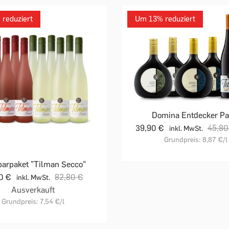
reduziert
Um 13% reduziert
Domina Entdecker Pa
39,90 €
45,80
inkl. MwSt.
Grundpreis:
8,87 €
/l
arpaket "Tilman Secco"
90 €
82,80 €
inkl. MwSt.
Ausverkauft
Grundpreis:
7,54 €
/l