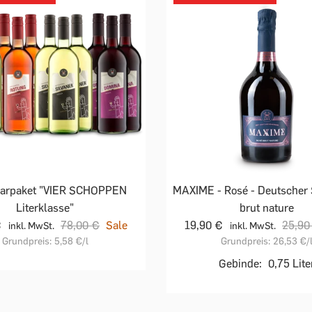
arpaket "VIER SCHOPPEN
MAXIME - Rosé - Deutscher S
Literklasse"
brut nature
€
78,00 €
Sale
19,90 €
25,90
inkl. MwSt.
inkl. MwSt.
Grundpreis:
5,58 €
/l
Grundpreis:
26,53 €
/
Gebinde:
0,75 Lite