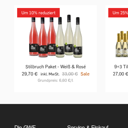
Um 10% reduziert
Um 25% 
Stilbruch Paket - Weiß & Rosé
9+3 Ti
29,70 €
33,00 €
Sale
27,00 
inkl. MwSt.
Grundpreis:
6,60 €
/l
Die GWF
Service & Einkauf