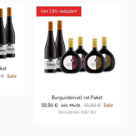
Um 13% reduziert
ket
 €
Sale
Burgundervoll rot Paket
39,90 €
45,80 €
Sale
inkl. MwSt.
Grundpreis:
8,87 €
/l