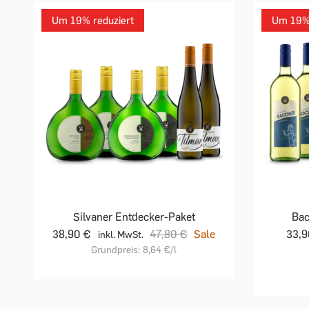
Um 19% reduziert
Um 19% 
Silvaner Entdecker-Paket
Bac
38,90 €
47,80 €
Sale
33,
inkl. MwSt.
Grundpreis:
8,64 €
/l