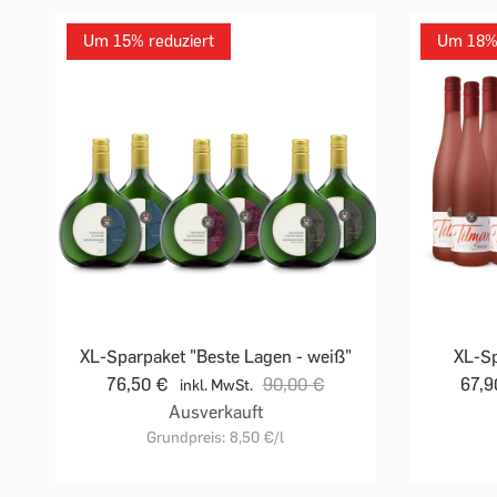
Um 15% reduziert
Um 18% 
XL-Sparpaket "Beste Lagen - weiß"
XL-Sp
76,50 €
90,00 €
67,
inkl. MwSt.
Ausverkauft
Grundpreis:
8,50 €
/l