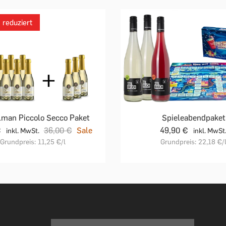
reduziert
lman Piccolo Secco Paket
Spieleabendpaket
€
36,00 €
Sale
49,90 €
inkl. MwSt.
inkl. MwSt
Grundpreis:
11,25 €
/l
Grundpreis:
22,18 €
/