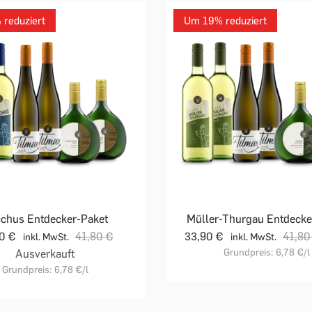
reduziert
Um 19% reduziert
chus Entdecker-Paket
Müller-Thurgau Entdecke
90 €
41,80 €
33,90 €
41,80
inkl. MwSt.
inkl. MwSt.
Grundpreis:
6,78 €
/l
Ausverkauft
Grundpreis:
6,78 €
/l