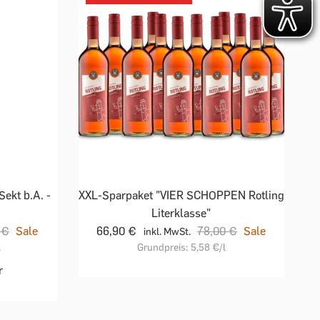
ekt b.A. -
XXL-Sparpaket "VIER SCHOPPEN Rotling
Literklasse"
 €
Sale
66,90 €
78,00 €
Sale
inkl. MwSt.
l
Grundpreis:
5,58 €
/l
r