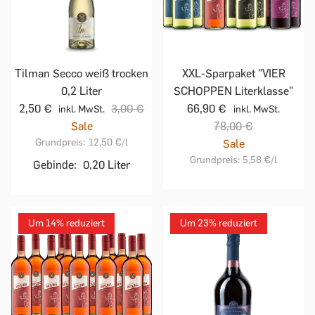
Tilman Secco weiß trocken
XXL-Sparpaket "VIER
0,2 Liter
SCHOPPEN Literklasse"
2,50 €
3,00 €
66,90 €
inkl. MwSt.
inkl. MwSt.
Sale
78,00 €
Grundpreis:
12,50 €
/l
Sale
Grundpreis:
5,58 €
/l
Gebinde:
0,20 Liter
Um 14% reduziert
Um 23% reduziert