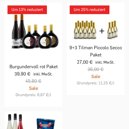
Um 13% reduziert
Um 25% reduziert
9+3 Tilman Piccolo Secco
Paket
27,00 €
inkl. MwSt.
Burgundervoll rot Paket
36,00 €
39,90 €
inkl. MwSt.
Sale
45,80 €
Grundpreis:
11,25 €
/l
Sale
Grundpreis:
8,87 €
/l