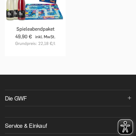
Spieleabendpaket
49,90 €
inkl. MwSt.
Grundpreis:
22,18 €
/l
Die GWF
Service & Einkauf