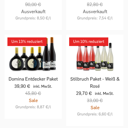
90,00 €
82,80 €
Ausverkauft
Ausverkauft
Grundpreis:
8,50 €
/l
Grundpreis:
7,54 €
/l
Um 13% reduziert
Um 10% reduziert
Domina Entdecker Paket
Stilbruch Paket - Weiß &
39,90 €
Rosé
inkl. MwSt.
45,80 €
29,70 €
inkl. MwSt.
Sale
33,00 €
Grundpreis:
8,87 €
/l
Sale
Grundpreis:
6,60 €
/l