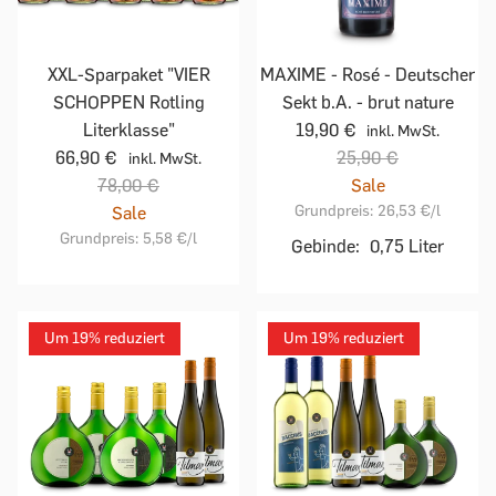
XXL-Sparpaket "VIER
MAXIME - Rosé - Deutscher
SCHOPPEN Rotling
Sekt b.A. - brut nature
Literklasse"
19,90 €
inkl. MwSt.
66,90 €
25,90 €
inkl. MwSt.
78,00 €
Sale
Grundpreis:
26,53 €
/l
Sale
Grundpreis:
5,58 €
/l
Gebinde:
0,75 Liter
Um 19% reduziert
Um 19% reduziert