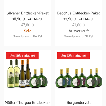
Silvaner Entdecker-Paket
Bacchus Entdecker-Paket
38,90 €
33,90 €
inkl. MwSt.
inkl. MwSt.
47,80 €
41,80 €
Sale
Ausverkauft
Grundpreis:
8,64 €
/l
Grundpreis:
6,78 €
/l
Um 19% reduziert
Um 12% reduziert
Müller-Thurgau Entdecker-
Burgundervoll