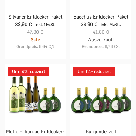
Silvaner Entdecker-Paket
Bacchus Entdecker-Paket
38,90 €
33,90 €
inkl. MwSt.
inkl. MwSt.
47,80 €
41,80 €
Sale
Ausverkauft
Grundpreis:
8,64 €
/l
Grundpreis:
6,78 €
/l
Um 19% reduziert
Um 12% reduziert
Müller-Thurgau Entdecker-
Burgundervoll