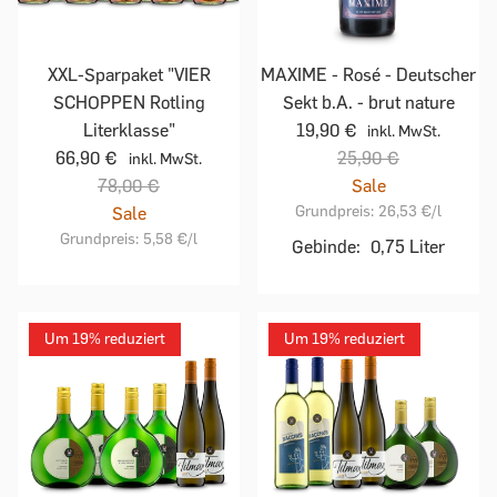
XXL-Sparpaket "VIER
MAXIME - Rosé - Deutscher
SCHOPPEN Rotling
Sekt b.A. - brut nature
Literklasse"
19,90 €
inkl. MwSt.
66,90 €
25,90 €
inkl. MwSt.
78,00 €
Sale
Grundpreis:
26,53 €
/l
Sale
Grundpreis:
5,58 €
/l
Gebinde:
0,75 Liter
Um 19% reduziert
Um 19% reduziert