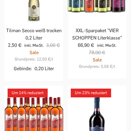
Tilman Secco weiß trocken
XXL-Sparpaket "VIER
0,2 Liter
SCHOPPEN Literklasse"
2,50 €
3,00 €
66,90 €
inkl. MwSt.
inkl. MwSt.
Sale
78,00 €
Grundpreis:
12,50 €
/l
Sale
Grundpreis:
5,58 €
/l
Gebinde:
0,20 Liter
Um 14% reduziert
Um 23% reduziert