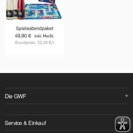
Spieleabendpaket
49,90 €
inkl. MwSt.
Grundpreis:
22,18 €
/l
Die GWF
Service & Einkauf