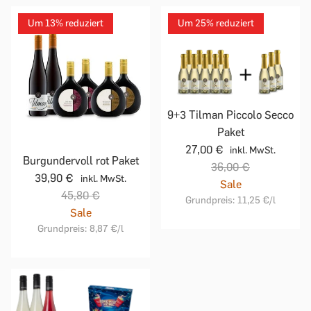
Um 13% reduziert
Um 25% reduziert
9+3 Tilman Piccolo Secco
Paket
27,00 €
inkl. MwSt.
Burgundervoll rot Paket
36,00 €
39,90 €
inkl. MwSt.
Sale
45,80 €
Grundpreis:
11,25 €
/l
Sale
Grundpreis:
8,87 €
/l