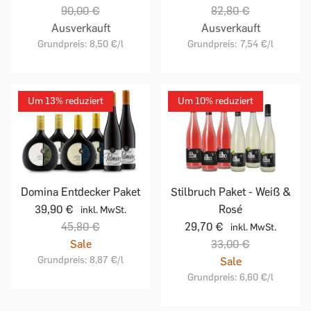
90,00 €
82,80 €
Ausverkauft
Ausverkauft
Grundpreis:
8,50 €
/l
Grundpreis:
7,54 €
/l
Um 13% reduziert
Um 10% reduziert
Domina Entdecker Paket
Stilbruch Paket - Weiß &
39,90 €
Rosé
inkl. MwSt.
45,80 €
29,70 €
inkl. MwSt.
Sale
33,00 €
Grundpreis:
8,87 €
/l
Sale
Grundpreis:
6,60 €
/l