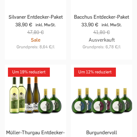
Silvaner Entdecker-Paket
Bacchus Entdecker-Paket
38,90 €
33,90 €
inkl. MwSt.
inkl. MwSt.
47,80 €
41,80 €
Sale
Ausverkauft
Grundpreis:
8,64 €
/l
Grundpreis:
6,78 €
/l
Um 19% reduziert
Um 12% reduziert
Müller-Thurgau Entdecker-
Burgundervoll