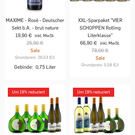
MAXIME - Rosé - Deutscher
XXL-Sparpaket "VIER
Sekt b.A. - brut nature
SCHOPPEN Rotling
19,90 €
Literklasse"
inkl. MwSt.
25,90 €
66,90 €
inkl. MwSt.
Sale
78,00 €
Grundpreis:
26,53 €
/l
Sale
Grundpreis:
5,58 €
/l
Gebinde:
0,75 Liter
Um 19% reduziert
Um 19% reduziert