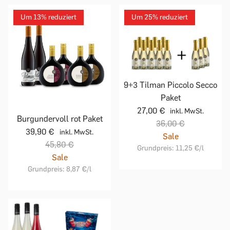
Um 13% reduziert
Um 25% reduziert
9+3 Tilman Piccolo Secco
Paket
27,00 €
inkl. MwSt.
Burgundervoll rot Paket
36,00 €
39,90 €
inkl. MwSt.
Sale
45,80 €
Grundpreis:
11,25 €
/l
Sale
Grundpreis:
8,87 €
/l