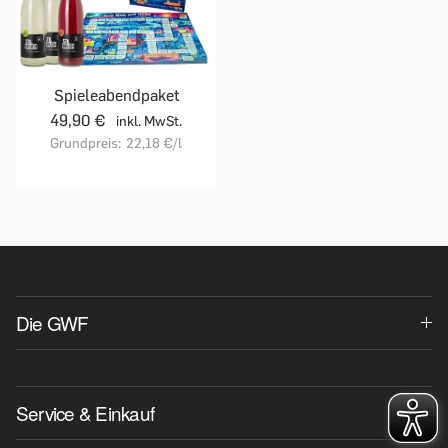
Spieleabendpaket
49,90 €
inkl. MwSt.
Grundpreis:
22,18 €
/l
Die GWF
Service & Einkauf