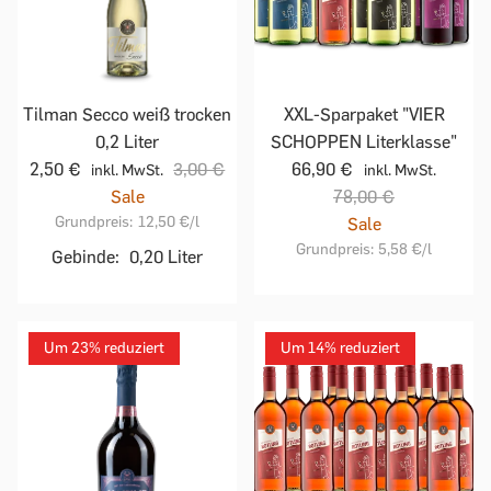
Tilman Secco weiß trocken
XXL-Sparpaket "VIER
0,2 Liter
SCHOPPEN Literklasse"
2,50 €
3,00 €
66,90 €
inkl. MwSt.
inkl. MwSt.
Sale
78,00 €
Grundpreis:
12,50 €
/l
Sale
Grundpreis:
5,58 €
/l
Gebinde:
0,20 Liter
Um 23% reduziert
Um 14% reduziert