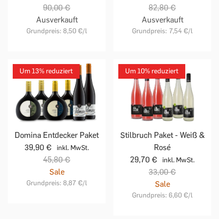
90,00 €
82,80 €
Ausverkauft
Ausverkauft
Grundpreis:
8,50 €
/l
Grundpreis:
7,54 €
/l
Um 13% reduziert
Um 10% reduziert
Domina Entdecker Paket
Stilbruch Paket - Weiß &
39,90 €
Rosé
inkl. MwSt.
45,80 €
29,70 €
inkl. MwSt.
Sale
33,00 €
Grundpreis:
8,87 €
/l
Sale
Grundpreis:
6,60 €
/l