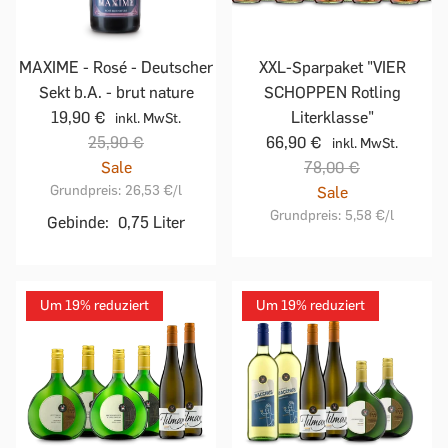
MAXIME - Rosé - Deutscher
XXL-Sparpaket "VIER
Sekt b.A. - brut nature
SCHOPPEN Rotling
19,90 €
Literklasse"
inkl. MwSt.
25,90 €
66,90 €
inkl. MwSt.
Sale
78,00 €
Grundpreis:
26,53 €
/l
Sale
Grundpreis:
5,58 €
/l
Gebinde:
0,75 Liter
Um 19% reduziert
Um 19% reduziert