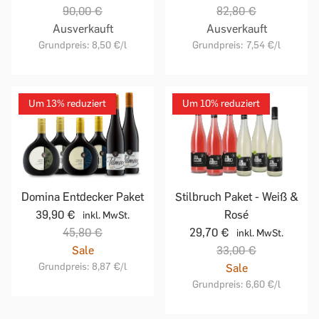
90,00 €
82,80 €
Ausverkauft
Ausverkauft
Grundpreis:
8,50 €
/l
Grundpreis:
7,54 €
/l
Um 13% reduziert
Um 10% reduziert
Domina Entdecker Paket
Stilbruch Paket - Weiß &
39,90 €
Rosé
inkl. MwSt.
45,80 €
29,70 €
inkl. MwSt.
Sale
33,00 €
Grundpreis:
8,87 €
/l
Sale
Grundpreis:
6,60 €
/l