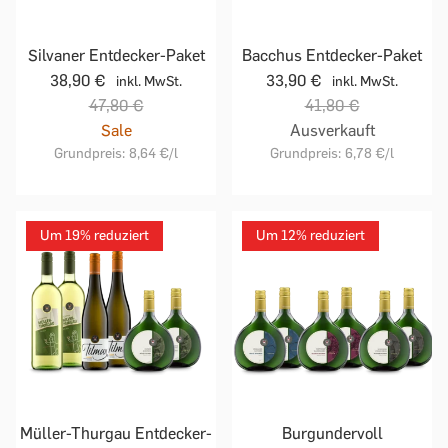
Silvaner Entdecker-Paket
Bacchus Entdecker-Paket
38,90 €
33,90 €
inkl. MwSt.
inkl. MwSt.
47,80 €
41,80 €
Sale
Ausverkauft
Grundpreis:
8,64 €
/l
Grundpreis:
6,78 €
/l
Um 19% reduziert
Um 12% reduziert
Müller-Thurgau Entdecker-
Burgundervoll