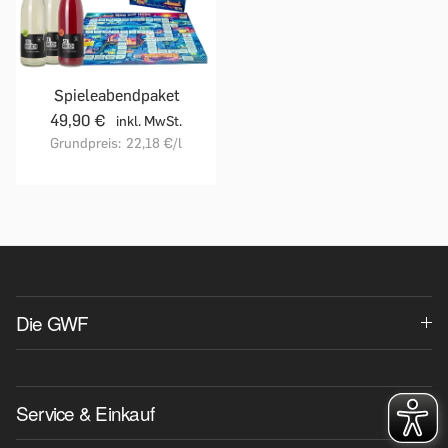
Spieleabendpaket
49,90 €
inkl. MwSt.
Grundpreis:
22,18 €
/l
Die GWF
Service & Einkauf