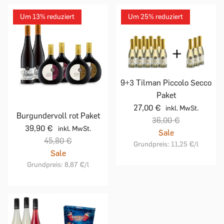
Um 13% reduziert
Um 25% reduziert
9+3 Tilman Piccolo Secco
Paket
27,00 €
inkl. MwSt.
Burgundervoll rot Paket
36,00 €
39,90 €
inkl. MwSt.
Sale
45,80 €
Grundpreis:
11,25 €
/l
Sale
Grundpreis:
8,87 €
/l