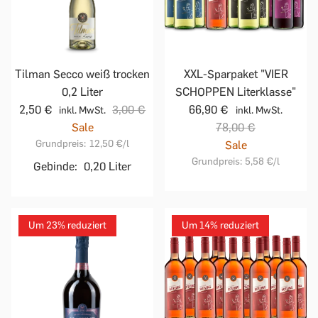
Tilman Secco weiß trocken
XXL-Sparpaket "VIER
0,2 Liter
SCHOPPEN Literklasse"
2,50 €
3,00 €
66,90 €
inkl. MwSt.
inkl. MwSt.
Sale
78,00 €
Grundpreis:
12,50 €
/l
Sale
Grundpreis:
5,58 €
/l
Gebinde:
0,20 Liter
Um 23% reduziert
Um 14% reduziert