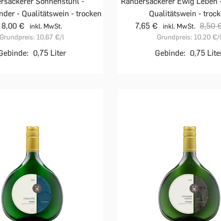
rsackerer Sonnenstuhl -
Randersackerer Ewig Leben -
der - Qualitätswein - trocken
Qualitätswein - troc
8,00 €
7,65 €
8,50 
inkl. MwSt.
inkl. MwSt.
Grundpreis:
10,67 €
/l
Grundpreis:
10,20 €
/
Gebinde:
0,75 Liter
Gebinde:
0,75 Lite