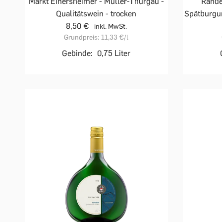
Markt Einersheimer - Müller-Thurgau -
Rande
Qualitätswein - trocken
Spätburgun
8,50 €
inkl. MwSt.
Grundpreis:
11,33 €
/l
Gebinde:
0,75 Liter