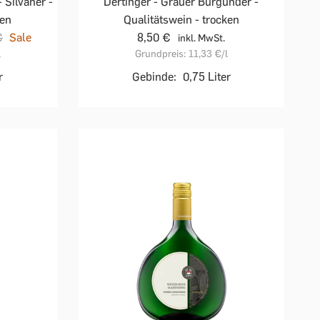
 Silvaner -
Dertinger - Grauer Burgunder -
ken
Qualitätswein - trocken
€
Sale
8,50 €
inkl. MwSt.
l
Grundpreis:
11,33 €
/l
r
Gebinde:
0,75 Liter