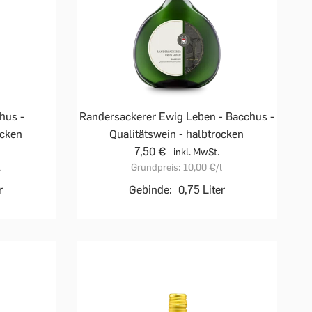
hus -
Randersackerer Ewig Leben - Bacchus -
ocken
Qualitätswein - halbtrocken
7,50 €
inkl. MwSt.
l
Grundpreis:
10,00 €
/l
r
Gebinde:
0,75 Liter