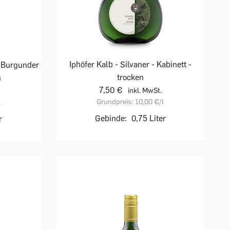
Iphöfer Kalb - Silvaner - Kabinett -
r Burgunder
trocken
n
7,50 €
inkl. MwSt.
Grundpreis:
10,00 €
/l
l
Gebinde:
0,75 Liter
r