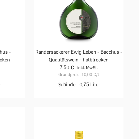
hus -
Randersackerer Ewig Leben - Bacchus -
ocken
Qualitätswein - halbtrocken
7,50 €
inkl. MwSt.
l
Grundpreis:
10,00 €
/l
r
Gebinde:
0,75 Liter