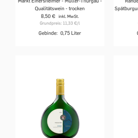
Markt Einersheimer - Müller-Thurgau -
Rande
Qualitätswein - trocken
Spätburgun
8,50 €
inkl. MwSt.
Grundpreis:
11,33 €
/l
Gebinde:
0,75 Liter