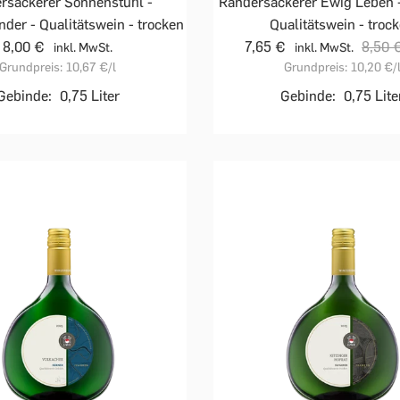
rsackerer Sonnenstuhl -
Randersackerer Ewig Leben -
der - Qualitätswein - trocken
Qualitätswein - troc
8,00 €
7,65 €
8,50 
inkl. MwSt.
inkl. MwSt.
Grundpreis:
10,67 €
/l
Grundpreis:
10,20 €
/
Gebinde:
0,75 Liter
Gebinde:
0,75 Lite