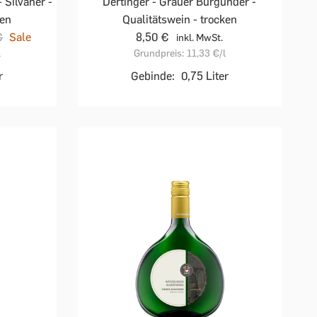
 Silvaner -
Dertinger - Grauer Burgunder -
ken
Qualitätswein - trocken
€
Sale
8,50 €
inkl. MwSt.
l
Grundpreis:
11,33 €
/l
r
Gebinde:
0,75 Liter