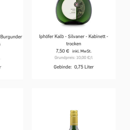
Iphöfer Kalb - Silvaner - Kabinett -
r Burgunder
trocken
n
7,50 €
inkl. MwSt.
Grundpreis:
10,00 €
/l
l
Gebinde:
0,75 Liter
r