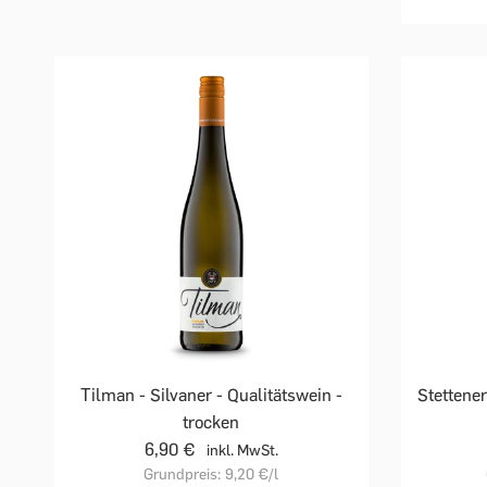
Tilman - Silvaner - Qualitätswein -
Stettener
trocken
6,90 €
inkl. MwSt.
Grundpreis:
9,20 €
/l