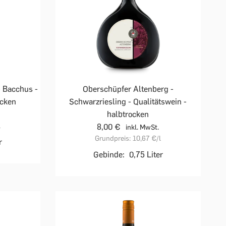
 Bacchus -
Oberschüpfer Altenberg -
ocken
Schwarzriesling - Qualitätswein -
halbtrocken
l
8,00 €
inkl. MwSt.
Grundpreis:
10,67 €
/l
r
Gebinde:
0,75 Liter