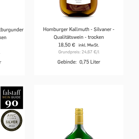
Homburger Kallmuth - Silvaner -
ätburgunder
Qualitätswein - trocken
cken
18,50 €
inkl. MwSt.
Grundpreis:
24,67 €
/l
l
Gebinde:
0,75 Liter
r