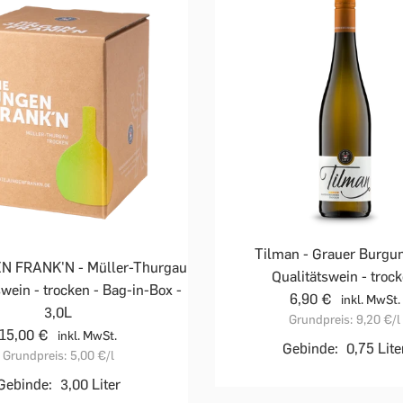
Tilman - Grauer Burgun
N FRANK'N - Müller-Thurgau
Qualitätswein - troc
swein - trocken - Bag-in-Box -
6,90 €
inkl. MwSt.
3,0L
Grundpreis:
9,20 €
/l
15,00 €
inkl. MwSt.
Gebinde:
0,75 Lite
Grundpreis:
5,00 €
/l
Gebinde:
3,00 Liter