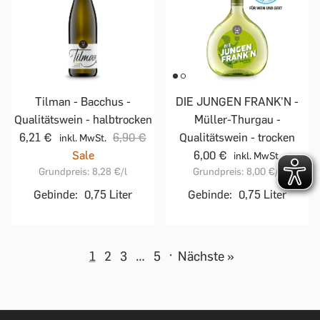
Tilman - Bacchus -
DIE JUNGEN FRANK'N -
Qualitätswein - halbtrocken
Müller-Thurgau -
6,21 €
6,90 €
Qualitätswein - trocken
inkl. MwSt.
Sale
6,00 €
inkl. MwSt.
Grundpreis:
8,28 €
/l
Grundpreis:
8,00 €
/l
Gebinde:
0,75 Liter
Gebinde:
0,75 Liter
1
2
3
…
5
·
Nächste »