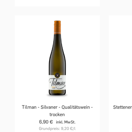
Tilman - Silvaner - Qualitätswein -
Stettener
trocken
6,90 €
inkl. MwSt.
Grundpreis:
9,20 €
/l