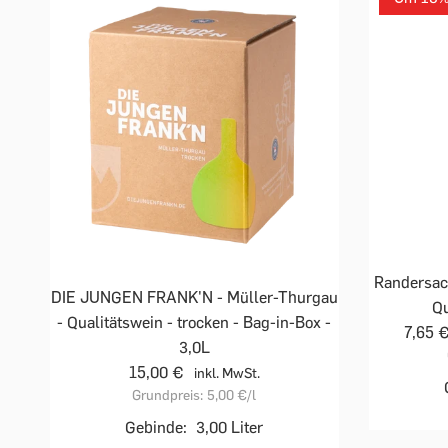
Randersack
DIE JUNGEN FRANK'N - Müller-Thurgau
Qu
- Qualitätswein - trocken - Bag-in-Box -
7,65 
3,0L
15,00 €
inkl. MwSt.
Grundpreis:
5,00 €
/l
Gebinde:
3,00 Liter