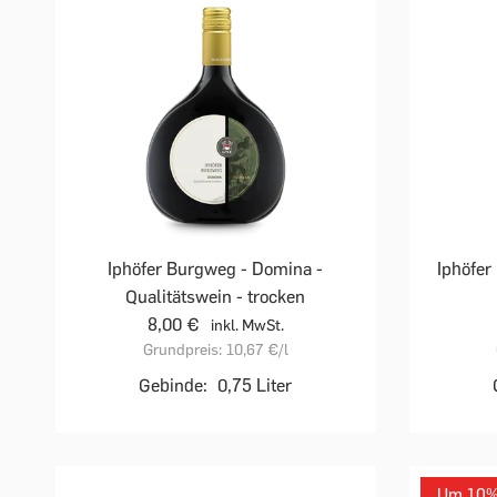
Iphöfer Burgweg - Domina -
Iphöfer 
Qualitätswein - trocken
8,00 €
inkl. MwSt.
Grundpreis:
10,67 €
/l
Gebinde:
0,75 Liter
Um 10% 