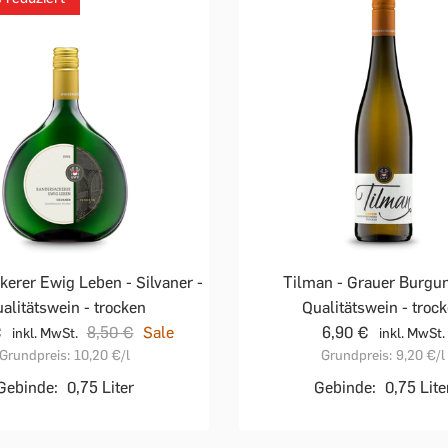
erer Ewig Leben - Silvaner -
Tilman - Grauer Burgun
alitätswein - trocken
Qualitätswein - troc
€
8,50 €
Sale
6,90 €
inkl. MwSt.
inkl. MwSt.
Grundpreis:
10,20 €
/l
Grundpreis:
9,20 €
/l
Gebinde:
0,75 Liter
Gebinde:
0,75 Lite