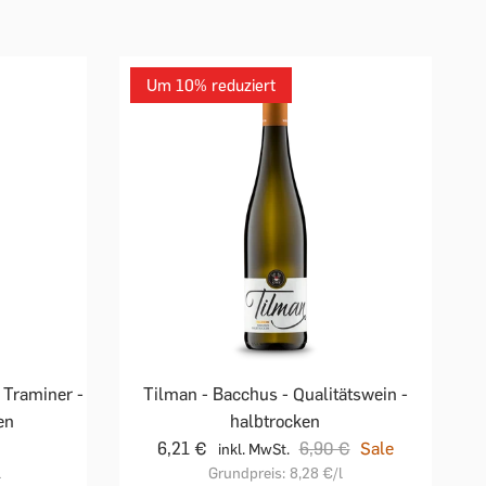
Um 10% reduziert
 Traminer -
Tilman - Bacchus - Qualitätswein -
en
halbtrocken
6,21 €
6,90 €
Sale
inkl. MwSt.
l
Grundpreis:
8,28 €
/l