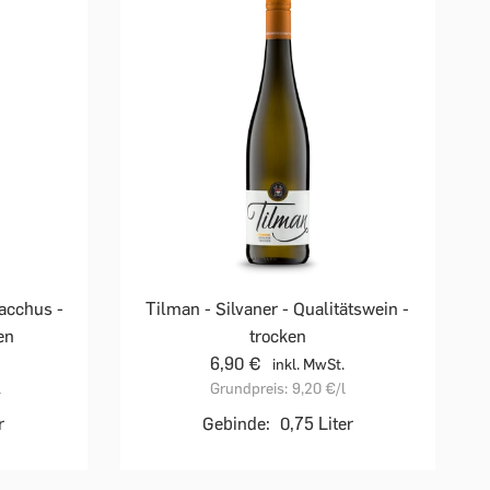
Bacchus -
Tilman - Silvaner - Qualitätswein -
en
trocken
6,90 €
inkl. MwSt.
l
Grundpreis:
9,20 €
/l
r
Gebinde:
0,75 Liter