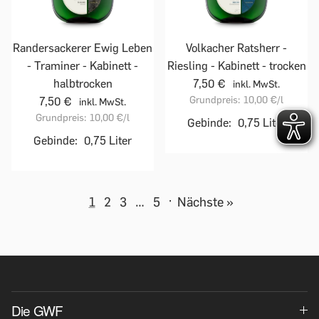
Randersackerer Ewig Leben
Volkacher Ratsherr -
- Traminer - Kabinett -
Riesling - Kabinett - trocken
halbtrocken
7,50 €
inkl. MwSt.
Grundpreis:
10,00 €
/l
7,50 €
inkl. MwSt.
Grundpreis:
10,00 €
/l
Gebinde:
0,75 Liter
Gebinde:
0,75 Liter
1
2
3
…
5
·
Nächste »
Die GWF