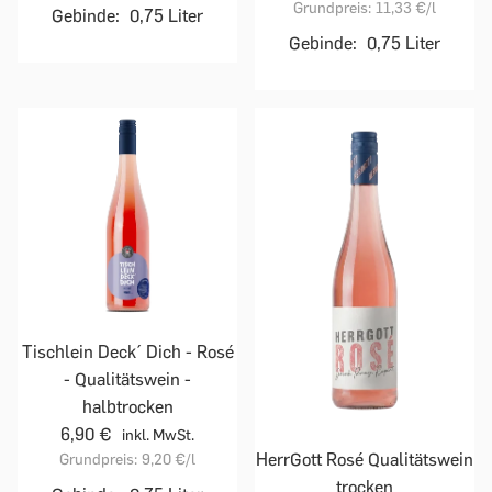
Grundpreis:
11,33 €
/l
Gebinde:
0,75 Liter
Gebinde:
0,75 Liter
Tischlein Deck´ Dich - Rosé
- Qualitätswein -
halbtrocken
6,90 €
inkl. MwSt.
HerrGott Rosé Qualitätswein
Grundpreis:
9,20 €
/l
trocken