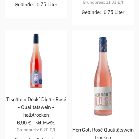
Grundpreis:
11,33 €
/l
Gebinde:
0,75 Liter
Gebinde:
0,75 Liter
Tischlein Deck´ Dich - Rosé
- Qualitätswein -
halbtrocken
6,90 €
inkl. MwSt.
HerrGott Rosé Qualitätswein
Grundpreis:
9,20 €
/l
trocken