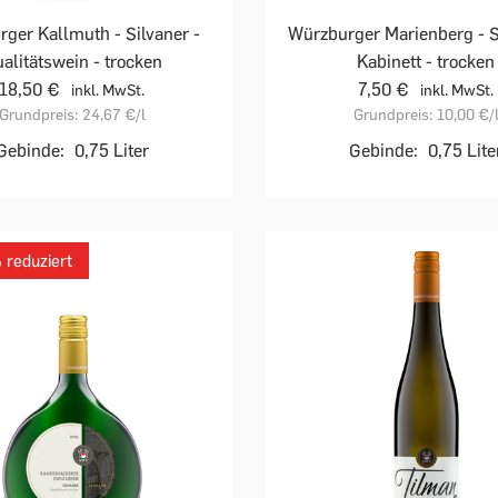
ger Kallmuth - Silvaner -
Würzburger Marienberg - S
alitätswein - trocken
Kabinett - trocken
18,50 €
7,50 €
inkl. MwSt.
inkl. MwSt.
Grundpreis:
24,67 €
/l
Grundpreis:
10,00 €
/
Gebinde:
0,75 Liter
Gebinde:
0,75 Lite
reduziert