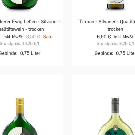
erer Ewig Leben - Silvaner -
Tilman - Silvaner - Qualit
alitätswein - trocken
trocken
€
8,50 €
Sale
6,90 €
inkl. MwSt.
inkl. MwSt.
Grundpreis:
10,20 €
/l
Grundpreis:
9,20 €
/l
Gebinde:
0,75 Liter
Gebinde:
0,75 Lite