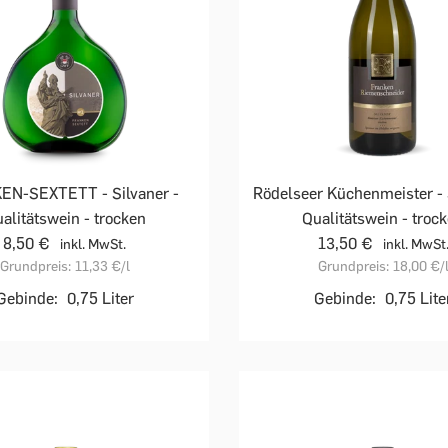
N-SEXTETT - Silvaner -
Rödelseer Küchenmeister - 
alitätswein - trocken
Qualitätswein - troc
8,50 €
13,50 €
inkl. MwSt.
inkl. MwSt
Grundpreis:
11,33 €
/l
Grundpreis:
18,00 €
/
Gebinde:
0,75 Liter
Gebinde:
0,75 Lite