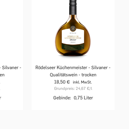
 Silvaner -
Rödelseer Küchenmeister - Silvaner -
ken
Qualitätswein - trocken
18,50 €
.
inkl. MwSt.
l
Grundpreis:
24,67 €
/l
r
Gebinde:
0,75 Liter