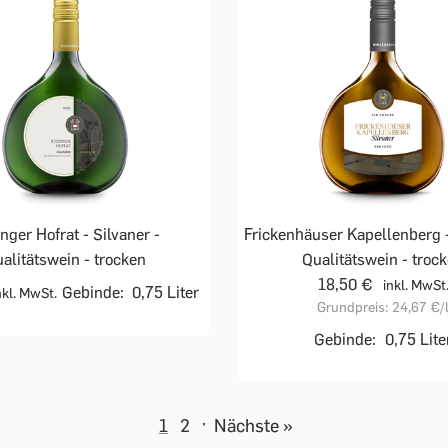
inger Hofrat - Silvaner -
Frickenhäuser Kapellenberg -
alitätswein - trocken
Qualitätswein - troc
18,50 €
inkl. MwSt
Gebinde:
0,75 Liter
nkl. MwSt.
Grundpreis:
24,67 €
/
Gebinde:
0,75 Lite
1
2
·
Nächste »