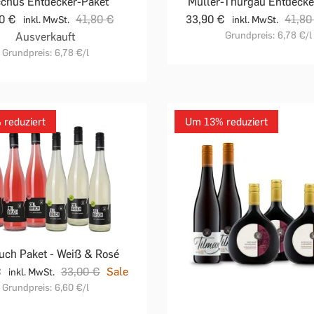
chus Entdecker-Paket
Müller-Thurgau Entdecke
90 €
41,80 €
33,90 €
41,80
inkl. MwSt.
inkl. MwSt.
Grundpreis:
6,78 €
/l
Ausverkauft
Grundpreis:
6,78 €
/l
reduziert
Um 13% reduziert
ruch Paket - Weiß & Rosé
€
33,00 €
Sale
inkl. MwSt.
Grundpreis:
6,60 €
/l