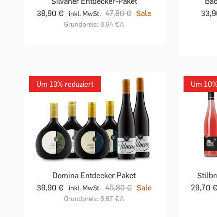
Silvaner Entdecker-Paket
Bac
38,90 €
47,80 €
Sale
33,
inkl. MwSt.
Grundpreis:
8,64 €
/l
Um 13% reduziert
Um 10% 
Domina Entdecker Paket
Stilb
39,90 €
45,80 €
Sale
29,70 
inkl. MwSt.
Grundpreis:
8,87 €
/l