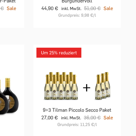
r-Paket
Burgundervoll
 €
Sale
44,90 €
51,00 €
Sale
inkl. MwSt.
Grundpreis:
9,98 €
/l
Um 25% reduziert
9+3 Tilman Piccolo Secco Paket
27,00 €
36,00 €
Sale
inkl. MwSt.
Grundpreis:
11,25 €
/l