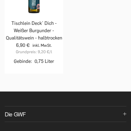
Tischlein Deck´ Dich -
Weißer Burgunder -
Qualitätswein - halbtrocken
6,90 €
inkl. MwSt.
Grundpreis:
9,20 €
/l
Gebinde:
0,75 Liter
Die GWF