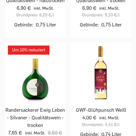
Qualitätswein - halbtrocken
Qualitätswein - trocken
6,90 €
6,90 €
inkl. MwSt.
inkl. MwSt.
Grundpreis:
9,20 €
/l
Grundpreis:
9,20 €
/l
Gebinde:
0,75 Liter
Gebinde:
0,75 Liter
Um 10% reduziert
Randersackerer Ewig Leben
GWF-Glühpunsch Weiß
- Silvaner - Qualitätswein -
4,00 €
inkl. MwSt.
Grundpreis:
5,41 €
/l
trocken
7,65 €
8,50 €
inkl. MwSt.
Gebinde:
0,74 Liter