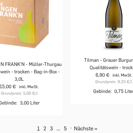
Tilman - Grauer Burgun
N FRANK'N - Müller-Thurgau
Qualitätswein - troc
swein - trocken - Bag-in-Box -
6,90 €
inkl. MwSt.
3,0L
Grundpreis:
9,20 €
/l
15,00 €
inkl. MwSt.
Gebinde:
0,75 Lite
Grundpreis:
5,00 €
/l
Gebinde:
3,00 Liter
1
2
3
…
5
·
Nächste »