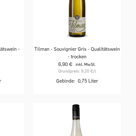
ätswein -
Tilman - Souvignier Gris - Qualitätswein
- trocken
6,90 €
inkl. MwSt.
Grundpreis:
9,20 €
/l
r
Gebinde:
0,75 Liter