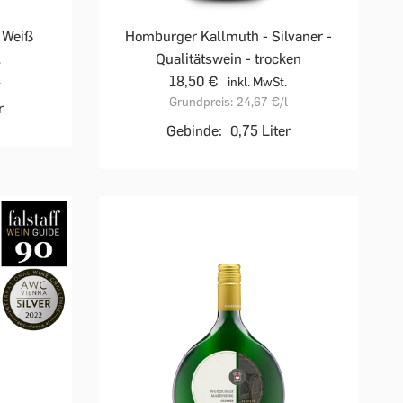
f Weiß
Homburger Kallmuth - Silvaner -
Qualitätswein - trocken
.
l
18,50 €
inkl. MwSt.
Grundpreis:
24,67 €
/l
r
Gebinde:
0,75 Liter