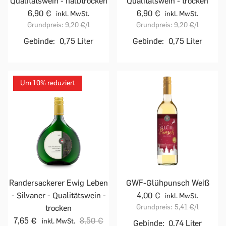
Qualitätswein - halbtrocken
Qualitätswein - trocken
6,90 €
6,90 €
inkl. MwSt.
inkl. MwSt.
Grundpreis:
9,20 €
/l
Grundpreis:
9,20 €
/l
Gebinde:
0,75 Liter
Gebinde:
0,75 Liter
Um 10% reduziert
Randersackerer Ewig Leben
GWF-Glühpunsch Weiß
- Silvaner - Qualitätswein -
4,00 €
inkl. MwSt.
Grundpreis:
5,41 €
/l
trocken
7,65 €
8,50 €
inkl. MwSt.
Gebinde:
0,74 Liter