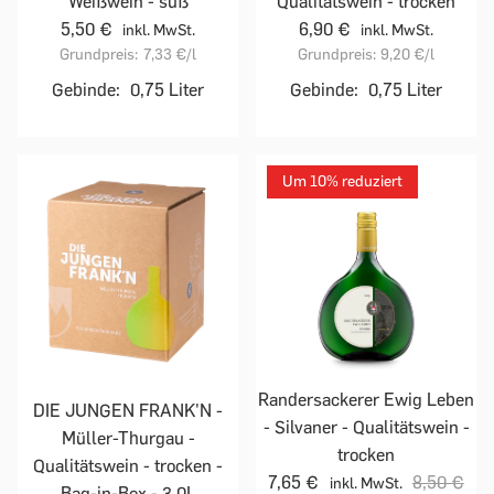
Weißwein - süß
Qualitätswein - trocken
5,50 €
6,90 €
inkl. MwSt.
inkl. MwSt.
Grundpreis:
7,33 €
/l
Grundpreis:
9,20 €
/l
Gebinde:
0,75 Liter
Gebinde:
0,75 Liter
Um 10% reduziert
Randersackerer Ewig Leben
DIE JUNGEN FRANK'N -
- Silvaner - Qualitätswein -
Müller-Thurgau -
trocken
Qualitätswein - trocken -
7,65 €
8,50 €
inkl. MwSt.
Bag-in-Box - 3,0L