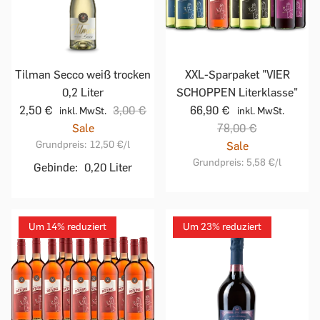
Tilman Secco weiß trocken
XXL-Sparpaket "VIER
0,2 Liter
SCHOPPEN Literklasse"
2,50 €
3,00 €
66,90 €
inkl. MwSt.
inkl. MwSt.
Sale
78,00 €
Grundpreis:
12,50 €
/l
Sale
Grundpreis:
5,58 €
/l
Gebinde:
0,20 Liter
Um 14% reduziert
Um 23% reduziert