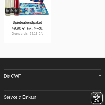
Spieleabendpaket
49,90 €
inkl. MwSt.
Grundpreis:
22,18 €
/l
Die GWF
Service & Einkauf