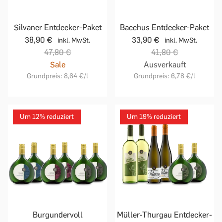
Silvaner Entdecker-Paket
Bacchus Entdecker-Paket
38,90 €
33,90 €
inkl. MwSt.
inkl. MwSt.
47,80 €
41,80 €
Sale
Ausverkauft
Grundpreis:
8,64 €
/l
Grundpreis:
6,78 €
/l
Um 12% reduziert
Um 19% reduziert
Burgundervoll
Müller-Thurgau Entdecker-