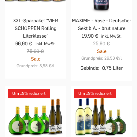
XXL-Sparpaket "VIER
MAXIME - Rosé - Deutscher
SCHOPPEN Rotling
Sekt b.A. - brut nature
Literklasse"
19,90 €
inkl. MwSt.
66,90 €
25,90 €
inkl. MwSt.
78,00 €
Sale
Grundpreis:
26,53 €
/l
Sale
Grundpreis:
5,58 €
/l
Gebinde:
0,75 Liter
Um 19% reduziert
Um 19% reduziert