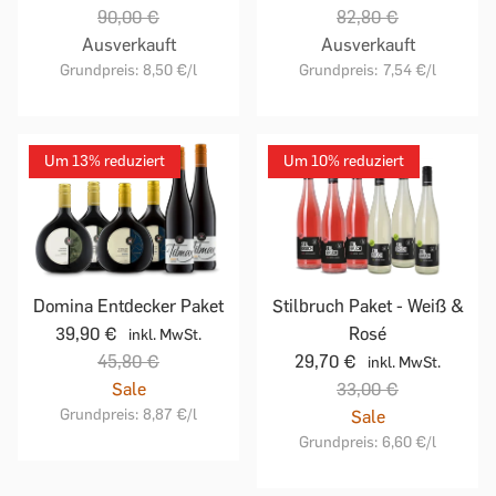
90,00 €
82,80 €
Ausverkauft
Ausverkauft
Grundpreis:
8,50 €
/l
Grundpreis:
7,54 €
/l
Um 13% reduziert
Um 10% reduziert
Domina Entdecker Paket
Stilbruch Paket - Weiß &
39,90 €
Rosé
inkl. MwSt.
45,80 €
29,70 €
inkl. MwSt.
Sale
33,00 €
Grundpreis:
8,87 €
/l
Sale
Grundpreis:
6,60 €
/l