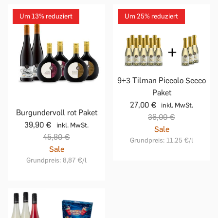
Um 13% reduziert
Um 25% reduziert
9+3 Tilman Piccolo Secco
Paket
27,00 €
inkl. MwSt.
Burgundervoll rot Paket
36,00 €
39,90 €
inkl. MwSt.
Sale
45,80 €
Grundpreis:
11,25 €
/l
Sale
Grundpreis:
8,87 €
/l