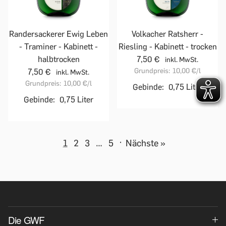
Randersackerer Ewig Leben
Volkacher Ratsherr -
- Traminer - Kabinett -
Riesling - Kabinett - trocken
halbtrocken
7,50 €
inkl. MwSt.
Grundpreis:
10,00 €
/l
7,50 €
inkl. MwSt.
Grundpreis:
10,00 €
/l
Gebinde:
0,75 Liter
Gebinde:
0,75 Liter
1
2
3
…
5
·
Nächste »
Die GWF