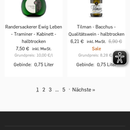
Randersackerer Ewig Leben
Tilman - Bacchus -
- Traminer - Kabinett -
Qualitätswein - halbtrocken
halbtrocken
6,21 €
6,90 €
inkl. MwSt.
7,50 €
Sale
inkl. MwSt.
Grundpreis:
10,00 €
/l
Grundpreis:
8,28 €
/l
Gebinde:
0,75 Liter
Gebinde:
0,75 Liter
1
2
3
…
5
·
Nächste »