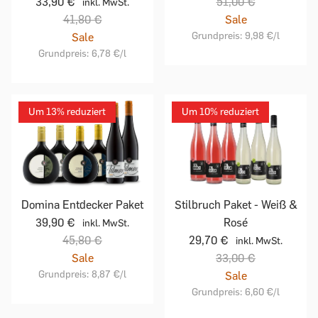
33,90 €
51,00 €
inkl. MwSt.
41,80 €
Sale
Grundpreis:
9,98 €
/l
Sale
Grundpreis:
6,78 €
/l
Um 13% reduziert
Um 10% reduziert
Domina Entdecker Paket
Stilbruch Paket - Weiß &
39,90 €
Rosé
inkl. MwSt.
45,80 €
29,70 €
inkl. MwSt.
Sale
33,00 €
Grundpreis:
8,87 €
/l
Sale
Grundpreis:
6,60 €
/l