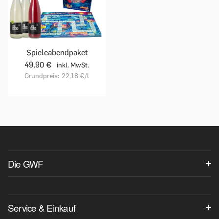
Spieleabendpaket
49,90 €
inkl. MwSt.
Grundpreis:
22,18 €
/l
Die GWF
Service & Einkauf