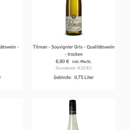
ätswein -
Tilman - Souvignier Gris - Qualitätswein
- trocken
6,90 €
inkl. MwSt.
Grundpreis:
9,20 €
/l
r
Gebinde:
0,75 Liter