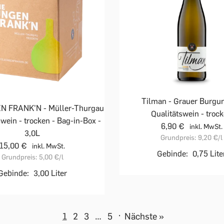
Tilman - Grauer Burgun
N FRANK'N - Müller-Thurgau
Qualitätswein - troc
swein - trocken - Bag-in-Box -
6,90 €
inkl. MwSt.
3,0L
Grundpreis:
9,20 €
/l
15,00 €
inkl. MwSt.
Gebinde:
0,75 Lite
Grundpreis:
5,00 €
/l
Gebinde:
3,00 Liter
1
2
3
…
5
·
Nächste »