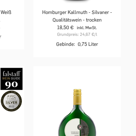
f Weiß
Homburger Kallmuth - Silvaner -
Qualitätswein - trocken
.
l
18,50 €
inkl. MwSt.
Grundpreis:
24,67 €
/l
r
Gebinde:
0,75 Liter