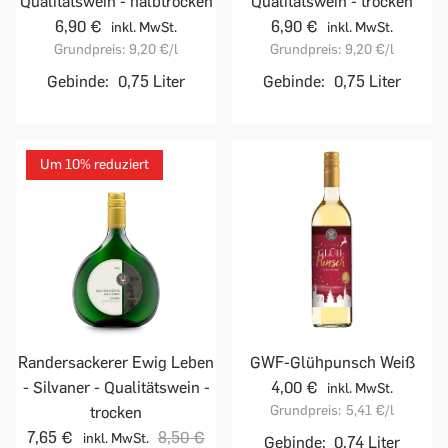
Qualitätswein - halbtrocken
Qualitätswein - trocken
6,90 €
6,90 €
inkl. MwSt.
inkl. MwSt.
Grundpreis:
9,20 €
/l
Grundpreis:
9,20 €
/l
Gebinde:
0,75 Liter
Gebinde:
0,75 Liter
Um 10% reduziert
Randersackerer Ewig Leben
GWF-Glühpunsch Weiß
- Silvaner - Qualitätswein -
4,00 €
inkl. MwSt.
Grundpreis:
5,41 €
/l
trocken
7,65 €
8,50 €
inkl. MwSt.
Gebinde:
0,74 Liter