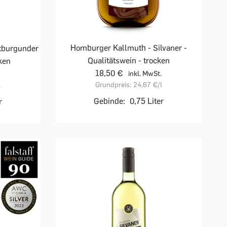
Homburger Kallmuth - Silvaner -
ätburgunder
Qualitätswein - trocken
cken
18,50 €
inkl. MwSt.
Grundpreis:
24,67 €
/l
l
Gebinde:
0,75 Liter
r