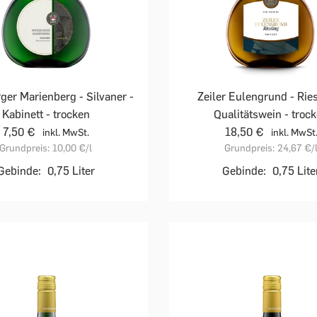
er Marienberg - Silvaner -
Zeiler Eulengrund - Ries
Kabinett - trocken
Qualitätswein - troc
7,50 €
18,50 €
inkl. MwSt.
inkl. MwSt
Grundpreis:
10,00 €
/l
Grundpreis:
24,67 €
/
Gebinde:
0,75 Liter
Gebinde:
0,75 Lite