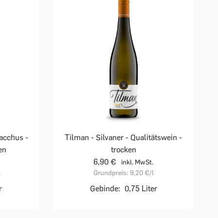
Bacchus -
Tilman - Silvaner - Qualitätswein -
en
trocken
6,90 €
inkl. MwSt.
l
Grundpreis:
9,20 €
/l
r
Gebinde:
0,75 Liter