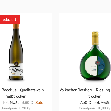
reduziert
- Bacchus - Qualitätswein -
Volkacher Ratsherr - Riesling 
halbtrocken
trocken
€
6,90 €
Sale
7,50 €
inkl. MwSt.
inkl. MwSt.
Grundpreis:
8,28 €
/l
Grundpreis:
10,00 €
/