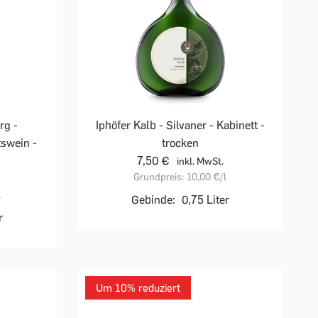
rg -
Iphöfer Kalb - Silvaner - Kabinett -
tswein -
trocken
7,50 €
inkl. MwSt.
Grundpreis:
10,00 €
/l
l
Gebinde:
0,75 Liter
r
Um 10% reduziert