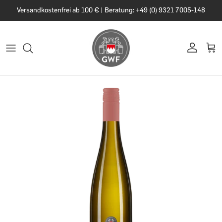
Versandkostenfrei ab 100 € | Beratung: +49 (0) 9321 7005-148