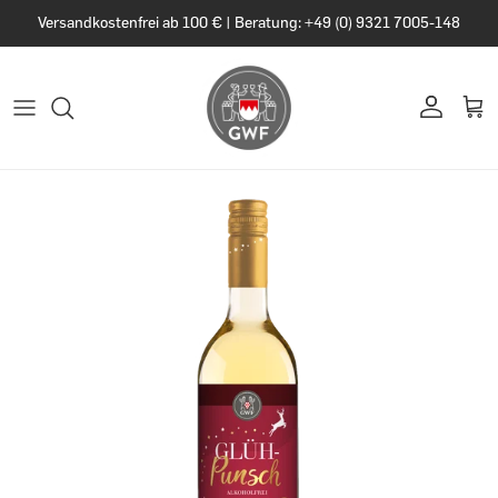
Versandkostenfrei ab 100 € | Beratung: +49 (0) 9321 7005-148